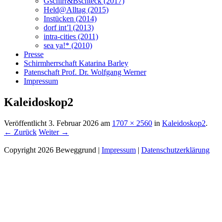
Gschirr&Bschteck (2017)
Held@Alltag (2015)
Instücken (2014)
dorf int’l (2013)
intra-cities (2011)
sea ya!* (2010)
Presse
Schirmherrschaft Katarina Barley
Patenschaft Prof. Dr. Wolfgang Werner
Impressum
Kaleidoskop2
Veröffentlicht
3. Februar 2026
am
1707 × 2560
in
Kaleidoskop2
.
← Zurück
Weiter →
Copyright 2026 Beweggrund |
Impressum
|
Datenschutzerklärung