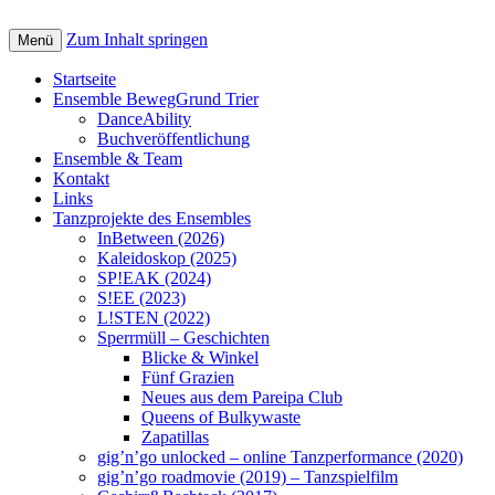
Zum Inhalt springen
Menü
Startseite
Ensemble BewegGrund Trier
DanceAbility
Buchveröffentlichung
Ensemble & Team
Kontakt
Links
Tanzprojekte des Ensembles
InBetween (2026)
Kaleidoskop (2025)
SP!EAK (2024)
S!EE (2023)
L!STEN (2022)
Sperrmüll – Geschichten
Blicke & Winkel
Fünf Grazien
Neues aus dem Pareipa Club
Queens of Bulkywaste
Zapatillas
gig’n’go unlocked – online Tanzperformance (2020)
gig’n’go roadmovie (2019) – Tanzspielfilm