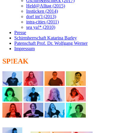
Gschirr&Bschteck (2017)
Held@Alltag (2015)
Instücken (2014)
dorf int’l (2013)
intra-cities (2011)
sea ya!* (2010)
Presse
Schirmherrschaft Katarina Barley
Patenschaft Prof. Dr. Wolfgang Werner
Impressum
SP!EAK