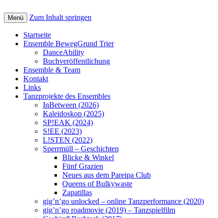
Zum Inhalt springen
Menü
Startseite
Ensemble BewegGrund Trier
DanceAbility
Buchveröffentlichung
Ensemble & Team
Kontakt
Links
Tanzprojekte des Ensembles
InBetween (2026)
Kaleidoskop (2025)
SP!EAK (2024)
S!EE (2023)
L!STEN (2022)
Sperrmüll – Geschichten
Blicke & Winkel
Fünf Grazien
Neues aus dem Pareipa Club
Queens of Bulkywaste
Zapatillas
gig’n’go unlocked – online Tanzperformance (2020)
gig’n’go roadmovie (2019) – Tanzspielfilm